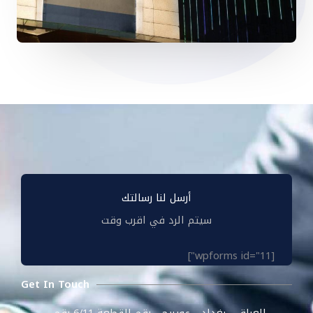
أرسل لنا رسالتك
سيتم الرد في اقرب وقت
[wpforms id="11"]
Get In Touch