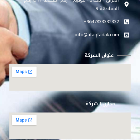
العراق - بغداد - عويريج - رقم القطعة 6/11 رقم
المقاطعة 9
9647833332332+
info@afaqfadak.com​
عنوان الشركة
مخازن الشركة